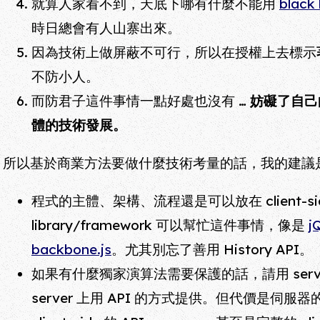
就算人家看不到，天底下哪有什麼不能用
black 
時日總會有人山寨出來。
因為技術上做屏蔽不可行，所以在授權上去標示
不防小人。
而防君子這件事情一點好處也沒有 …
妨礙了自己
體的技術發展。
所以基於商業方法要做什麼技術考量的話，我的建議
程式的主體、架構、流程還是可以放在 client-
library/framework 可以幫忙這件事情，像是
j
backbone.js
。尤其別忘了善用 History API。
如果有什麼獨家演算法需要保護的話，請用 server-s
server 上用 API 的方式提供。但代價是伺服器