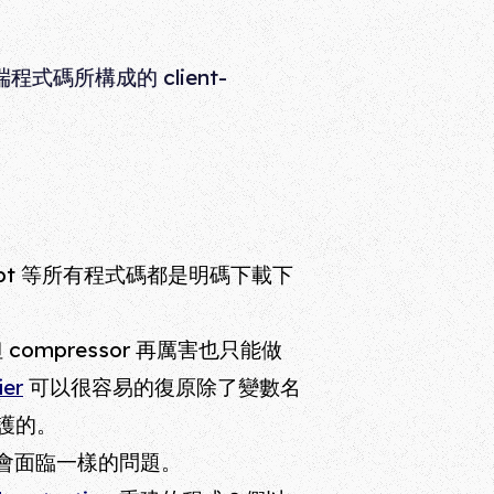
程式碼所構成的 client-
ascript 等所有程式碼都是明碼下載下
 compressor 再厲害也只能做
ier
可以很容易的復原除了變數名
護的。
也會面臨一樣的問題。