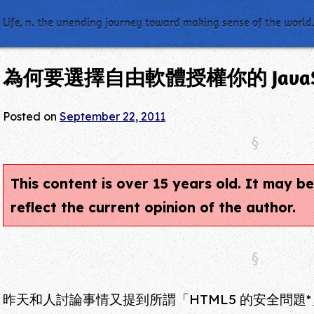
Life, n. the unending journey toward making sense of the world
為何要選擇自由軟體授權你的 JavaS
Posted on
September 22, 2011
This content is over 15 years old. It may 
reflect the current opinion of the author.
昨天和人討論事情又提到所謂「HTML5 的安全問題