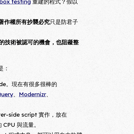
box testing
重建的程式？假以
著作權所有抄襲必究
只是防君子
的技術被認可的機會，也阻礙整
是：
side。現在有很多很棒的
Query
、
Modernizr
、
ide script 實作，放在
的 CPU 與流量。