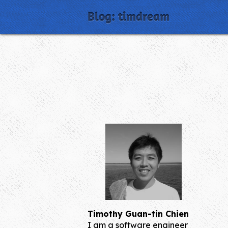
Blog: timdream
Timothy Guan-tin Chien
I am a software engineer