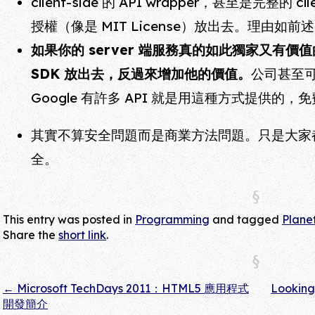
client-side 的 API wrapper，甚至是完整
授權（像是 MIT License）放出去。理由如前
如果你的 server 端服務真的如此獨家又有價值的話，
SDK 放出去，反過來增加他的價值。
公司甚至可
Google 有許多 API 就是用這種方式提供的
其實不算安全問題而是商業方法問題。只是大家都覺
全。
This entry was posted in
Programming
and tagged
Plane
Share the
short link
.
←
Microsoft TechDays 2011：HTML5 應用程式
Looking
Post navigation
開發簡介